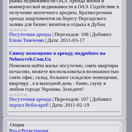
рынка недвижимости ОАЭ. Аренда жилой и
коммерческой недвижимости в ОАЭ. Содействие в
получение ипотечного кредита. Краткосрочная
аренда апартаментов на берегу Персидского
залива для бизнес визитов и отдыха в Дубаи.
Посуточная аренда
|
Переходов:
108
|
Добавил:
Елена Тимченко
|
Дата:
2011-03-17
Сниму помещение в аренду, подробнее на
Neboscreb.Com.Ua
Поможем найти жилье посуточно, снять квартиры
почасово, можете воспользоваться возможностью
снять офис, склад, большое складское помещение,
квартиру , а в выходной день - баню, сауну в
любом городе Украины. Заходите!
Посуточная аренда
|
Переходов:
107
|
Добавил:
портал Небоскреб
|
Дата:
2011-02-19
Опции
Вход
/
Регистрация