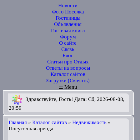
Новости
Фото Поселка
Гостиницы
Объявления
Гостевая книга
Форум
О сайте
Связь
Блог
Статьи про Отдых
Ответы на вопросы
Каталог сайтов
Загрузки (Скачать)
☰ Menu
Здравствуйте, Гость! Дата: Сб, 2026-08-08,
20:59
Главная
»
Каталог сайтов
»
Недвижимость
»
Посуточная аренда