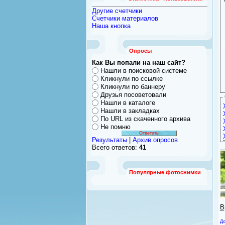
Другие счетчики
Счетчики материалов
Наша кнопка
Опросы
Как Вы попали на наш сайт?
Нашли в поисковой системе
Кликнули по ссылке
Кликнули по баннеру
Друзья посоветовали
Нашли в каталоге
Нашли в закладках
По URL из скаченного архива
Не помню
Результаты
|
Архив опросов
Всего ответов:
41
Популярные фотоснимки
В
До