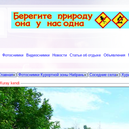
Фотоснимки
Видеоснимки
Новости
Статьи об отдыхе
Объявления
Главная
»
Фотоснимки Курортной зоны Набрань
»
Соседние села
»
Хура
Xuray kendi