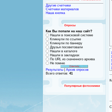
Другие счетчики
Счетчики материалов
Наша кнопка
Опросы
Как Вы попали на наш сайт?
Нашли в поисковой системе
Кликнули по ссылке
Кликнули по баннеру
Друзья посоветовали
Нашли в каталоге
Нашли в закладках
По URL из скаченного архива
Не помню
Результаты
|
Архив опросов
Всего ответов:
41
К
Популярные фотоснимки
C