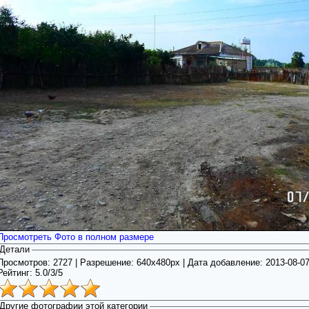
Просмотреть Фото в полном размере
Детали
Просмотров: 2727 | Разрешение: 640x480px | Дата добавление:
2013-08-0
Рейтинг:
5.0
/
3/5
Другие фотографии этой категории