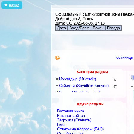
назад
Официальный сайт курортной зоны Набра
Добрый день!,
Гость
Дата: Сб, 2026-08-08, 17:13
Дата
Вход/Рег-я
Поиск
Погода
Гостиницы
Категории раздела
Мухтадыр (Müqtədir)
[0]
Сейидли (Seyidliler Kenyeri)
[0]
Селим Оба (Səlim oba)
[0]
Тель (Tel Kendi)
[5]
Другие разделы
Хурай (Xuray)
[30]
Гостевая книга
Шимали (Şimali)
[7]
Каталог сайтов
Ялама (Yalama)
Загрузки (Скачать)
[0]
Блог
Орта Оба (Orta oba)
[0]
Ответы на вопросы (FAQ)
Леджет (Ləcət)
[32]
Онлайн радио