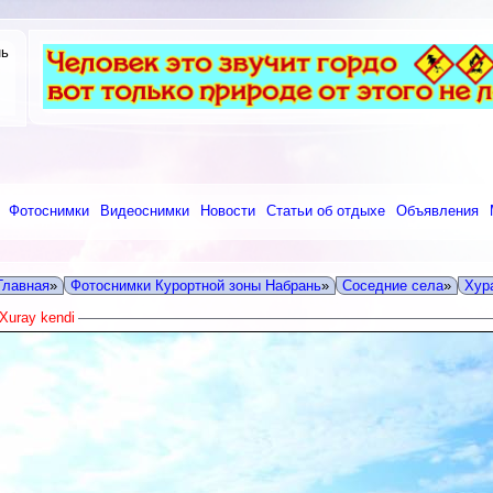
нь
Фотоснимки
Видеоснимки
Новости
Статьи об отдыхе
Объявления
Главная
»
Фотоснимки Курортной зоны Набрань
»
Соседние села
»
Хура
Xuray kendi