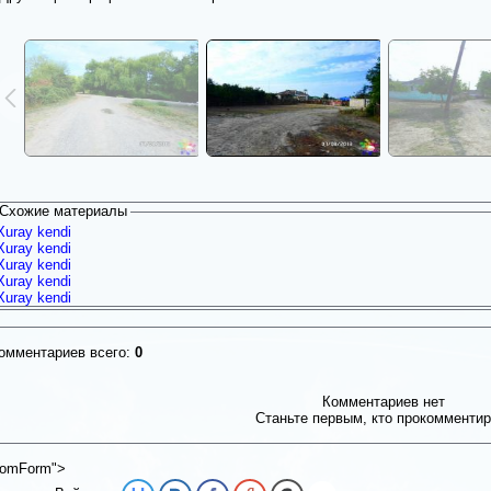
Схожие материалы
Xuray kendi
Xuray kendi
Xuray kendi
Xuray kendi
Xuray kendi
омментариев всего:
0
Комментариев нет
Станьте первым, кто прокомментир
omForm">