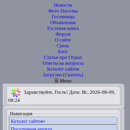
Новости
Фото Поселка
Гостиницы
Объявления
Гостевая книга
Форум
О сайте
Связь
Блог
Статьи про Отдых
Ответы на вопросы
Каталог сайтов
Загрузки (Скачать)
☰ Menu
Здравствуйте, Гость! Дата: Вс, 2026-08-09,
08:24
Навигация
Каталог сайтов
»
Посуточная аренда