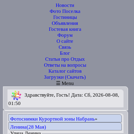
Новости
Фото Поселка
Гостиницы
Объявления
Гостевая книга
Форум
О сайте
Связь
Блог
Статьи про Отдых
Ответы на вопросы
Каталог сайтов
Загрузки (Скачать)
☰ Menu
Здравствуйте, Гость! Дата: Сб, 2026-08-08,
01:50
Фотоснимки Курортной зоны Набрань
»
Ленина(28 Мая)
Улица Ленина