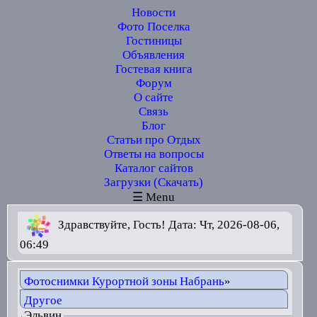
Новости
Фото Поселка
Гостиницы
Объявления
Гостевая книга
Форум
О сайте
Связь
Блог
Статьи про Отдых
Ответы на вопросы
Каталог сайтов
Загрузки (Скачать)
☰ Menu
Здравствуйте, Гость! Дата: Чт, 2026-08-06,
06:49
Фотоснимки Курортной зоны Набрань
»
Другое
Эльвин