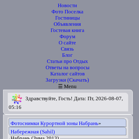
Новости
Фото Поселка
Гостиницы
Объявления
Гостевая книга
Форум
О сайте
Связь
Блог
Статьи про Отдых
Ответы на вопросы
Каталог сайтов
Загрузки (Скачать)
☰ Menu
Здравствуйте, Гость! Дата: Пт, 2026-08-07,
05:16
Фотоснимки Курортной зоны Набрань
»
Набережная (Sahil)
Набрань (Зима 2013)