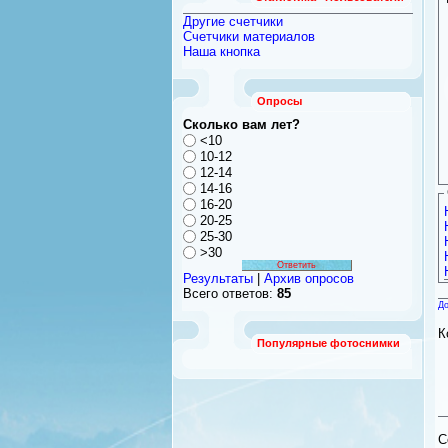
Другие счетчики
Счетчики материалов
Наша кнопка
Опросы
Сколько вам лет?
<10
10-12
12-14
14-16
16-20
20-25
25-30
>30
Результаты
|
Архив опросов
Всего ответов:
85
До
К
Популярные фотоснимки
C