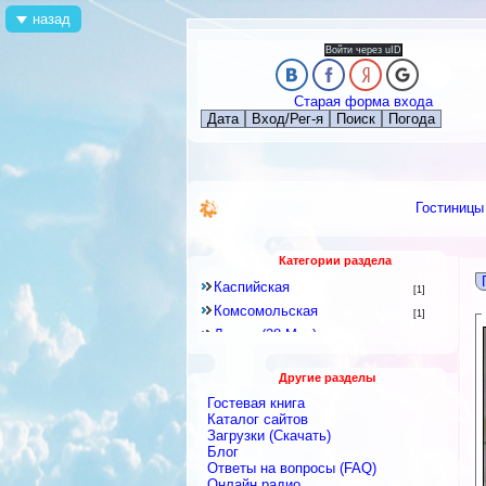
назад
Войти через uID
Старая форма входа
Дата
Вход/Рег-я
Поиск
Погода
Гостиницы
Категории раздела
Каспийская
[1]
Комсомольская
[1]
Ленина(28 Мая)
[62]
Лесная(Азербайджана)
[18]
Другие разделы
Молодежная(Mirza Veliyeva)
[4]
Гостевая книга
Набережная (Sahil)
[24]
Каталог сайтов
Виноградник
Загрузки (Скачать)
[3]
Блог
Гызыл Чыхан
[0]
Ответы на вопросы (FAQ)
Далгалы
[0]
Онлайн радио