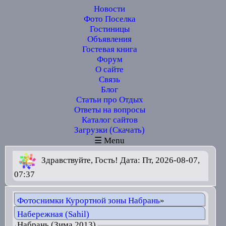
Новости
Фото Поселка
Гостиницы
Объявления
Гостевая книга
Форум
О сайте
Связь
Блог
Статьи про Отдых
Ответы на вопросы
Каталог сайтов
Загрузки (Скачать)
☰ Menu
Здравствуйте, Гость! Дата: Пт, 2026-08-07,
07:37
Фотоснимки Курортной зоны Набрань
»
Набережная (Sahil)
Набрань (Зима 2013)