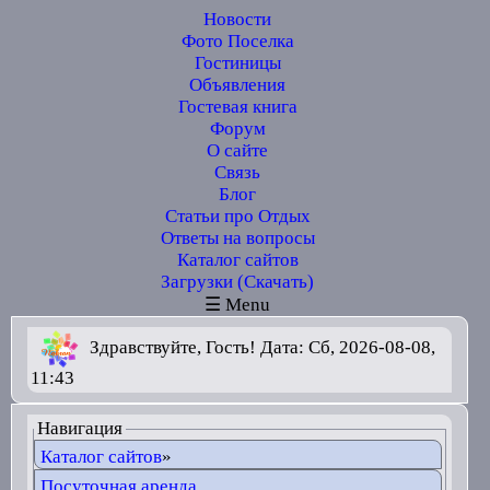
Новости
Фото Поселка
Гостиницы
Объявления
Гостевая книга
Форум
О сайте
Связь
Блог
Статьи про Отдых
Ответы на вопросы
Каталог сайтов
Загрузки (Скачать)
☰ Menu
Здравствуйте, Гость! Дата: Сб, 2026-08-08,
11:43
Навигация
Каталог сайтов
»
Посуточная аренда