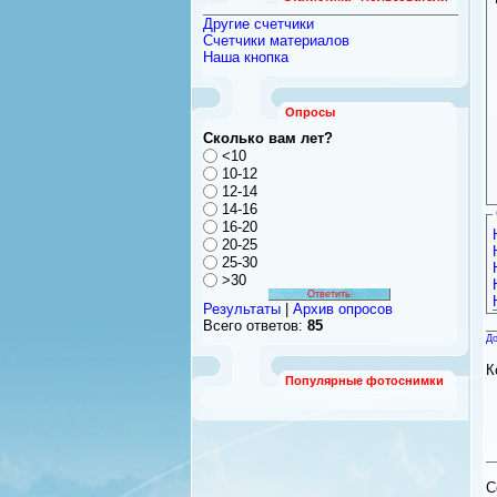
Другие счетчики
Счетчики материалов
Наша кнопка
Опросы
Сколько вам лет?
<10
10-12
12-14
14-16
16-20
20-25
25-30
>30
Результаты
|
Архив опросов
Всего ответов:
85
До
К
Популярные фотоснимки
C