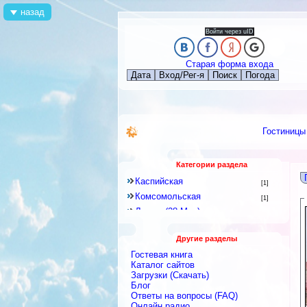
назад
Войти через uID
Старая форма входа
Дата
Вход/Рег-я
Поиск
Погода
Гостиницы
Категории раздела
Каспийская
[1]
Комсомольская
[1]
Ленина(28 Мая)
[62]
Лесная(Азербайджана)
[18]
Другие разделы
Молодежная(Mirza Veliyeva)
[4]
Гостевая книга
Набережная (Sahil)
[24]
Каталог сайтов
Виноградник
Загрузки (Скачать)
[3]
Блог
Гызыл Чыхан
[0]
Ответы на вопросы (FAQ)
Далгалы
[0]
Онлайн радио