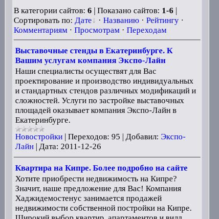
В категории сайтов:
6
| Показано сайтов:
1-6
|
Сортировать по:
Дате
·
Названию
·
Рейтингу
·
Комментариям
·
Просмотрам
·
Переходам
Выставочные стенды в Екатеринбурге. К
Вашим услугам компания Экспо-Лайн
Наши специалисты осуществят для Вас
проектирование и производство индивидуальных
и стандартных стендов различных модификаций и
сложностей. Услуги по застройке выставочных
площадей оказывает компания Экспо-Лайн в
Екатеринбурге.
Новостройки
|
Переходов:
95
|
Добавил:
Экспо-
Лайн
|
Дата:
2011-12-26
Квартира на Кипре. Более подробно на сайте
Хотите приобрести недвижимость на Кипре?
Значит, наше предложение для Вас! Компания
Хаджидемостенус занимается продажей
недвижимости собственной постройки на Кипре.
Широкий выбор квартир, апартаментов и вилл,