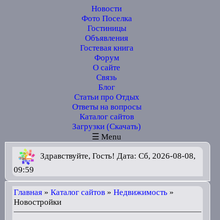
Новости
Фото Поселка
Гостиницы
Объявления
Гостевая книга
Форум
О сайте
Связь
Блог
Статьи про Отдых
Ответы на вопросы
Каталог сайтов
Загрузки (Скачать)
☰ Menu
Здравствуйте, Гость! Дата: Сб, 2026-08-08,
09:59
Главная
»
Каталог сайтов
»
Недвижимость
»
Новостройки