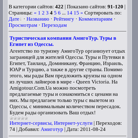
В категории сайтов:
422
| Показано сайтов:
91-120
|
Страницы:
«
1
2
3
4
5
6
...
14
15
»
Сортировать по:
Дате
·
Названию
·
Рейтингу
·
Комментариям
·
Просмотрам
·
Переходам
Туристическая компания АмигоТур. Туры в
Египет из Одессы.
Агентство по туризму АмигоТур организует отдых
заграницей для жителей Одессы. Туры и Путевки в
Египет, Таиланд, Доминикану, Францию, Израиль,
ЮАР и Турцию, а также в другие страны. Помимо
этого, мы рады Вам предложить круизы на одном
из лучших лайнеров в мире - Queen Victoria. На
Amigotour.Com.Ua можно посмотреть
предлагаемые туры и ознакомиться с ценами на
них. Мы предлагаем только туры с вылетом из
Одессы, с минимальным количеством пересадок.
Будем рады организовать Ваш отдых!
Интернет-сервисы, Интернет-услуги
|
Переходов:
74
|
Добавил:
Амиготур
|
Дата:
2011-08-24