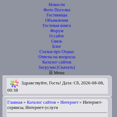
Новости
Фото Поселка
Гостиницы
Объявления
Гостевая книга
Форум
О сайте
Связь
Блог
Статьи про Отдых
Ответы на вопросы
Каталог сайтов
Загрузки (Скачать)
☰ Menu
Здравствуйте, Гость! Дата: Сб, 2026-08-08,
00:38
Главная
»
Каталог сайтов
»
Интернет
» Интернет-
сервисы, Интернет-услуги