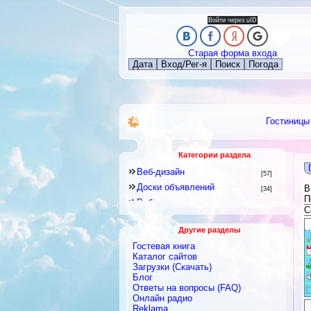
Войти через uID
Старая форма входа
Дата
Вход/Рег-я
Поиск
Погода
Гостиницы
Категории раздела
Веб-дизайн
[57]
Доски объявлений
В
[34]
П
Веб-программирование
[8]
С
Другое
[141]
Другие разделы
Знакомства и Общение
[41]
Гостевая книга
Каталоги
[128]
Каталог сайтов
Скрипты
Загрузки (Скачать)
[2]
Блог
Блоги
[9]
Ответы на вопросы (FAQ)
Интернет-сервисы, Интернет-
Онлайн радио
услуги
[422]
Reklama