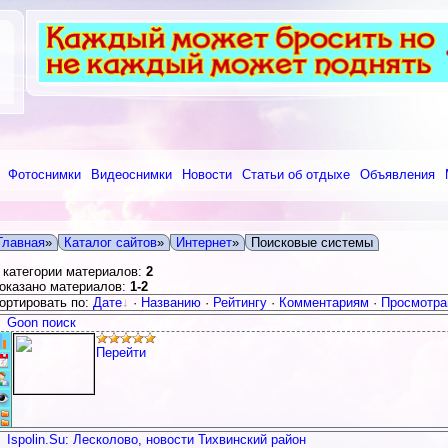
Фотоснимки
Видеоснимки
Новости
Статьи об отдыхе
Объявления
Главная
»
Каталог сайтов
»
Интернет
»
Поисковые системы
 категории материалов:
2
оказано материалов:
1-2
ортировать по:
Дате
·
Названию
·
Рейтингу
·
Комментариям
·
Просмотр
Goon поиск
Статистика: (Голосов 1, Рейтинг 5)
Перейти
Дата добавления:2012-03-30 10:56
Комментарии:
Добавил:
Admin
0
Просмотров:1621| Кол-во переходов:514
Категория:
Поисковые системы
Ispolin.Su: Лесколово, новости Тихвинский район