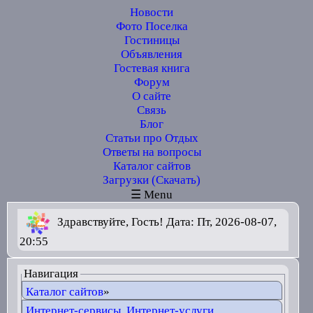
Новости
Фото Поселка
Гостиницы
Объявления
Гостевая книга
Форум
О сайте
Связь
Блог
Статьи про Отдых
Ответы на вопросы
Каталог сайтов
Загрузки (Скачать)
☰ Menu
Здравствуйте, Гость! Дата: Пт, 2026-08-07,
20:55
Навигация
Каталог сайтов
»
Интернет-сервисы, Интернет-услуги