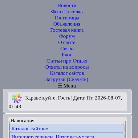
Новости
Фото Поселка
Гостиницы
Объявления
Гостевая книга
Форум
О сайте
Связь
Блог
Статьи про Отдых
Ответы на вопросы
Каталог сайтов
Загрузки (Скачать)
☰ Menu
Здравствуйте, Гость! Дата: Пт, 2026-08-07,
01:43
Навигация
Каталог сайтов
»
Интернет-сервисы, Интернет-услуги