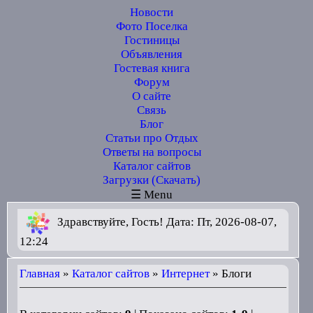
Новости
Фото Поселка
Гостиницы
Объявления
Гостевая книга
Форум
О сайте
Связь
Блог
Статьи про Отдых
Ответы на вопросы
Каталог сайтов
Загрузки (Скачать)
☰ Menu
Здравствуйте, Гость! Дата: Пт, 2026-08-07,
12:24
Главная
»
Каталог сайтов
»
Интернет
» Блоги