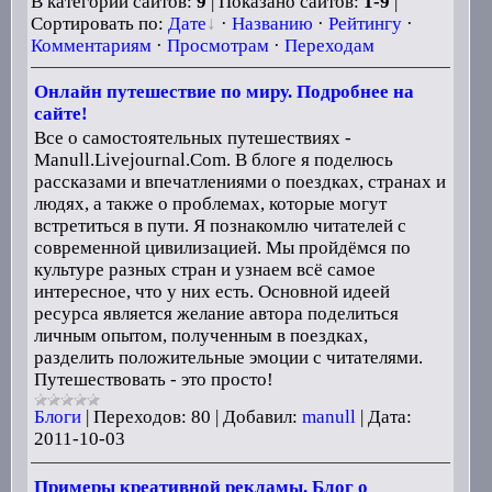
В категории сайтов:
9
| Показано сайтов:
1-9
|
Сортировать по:
Дате
·
Названию
·
Рейтингу
·
Комментариям
·
Просмотрам
·
Переходам
Онлайн путешествие по миру. Подробнее на
сайте!
Все о самостоятельных путешествиях -
Manull.Livejournal.Com. В блоге я поделюсь
рассказами и впечатлениями о поездках, странах и
людях, а также о проблемах, которые могут
встретиться в пути. Я познакомлю читателей с
современной цивилизацией. Мы пройдёмся по
культуре разных стран и узнаем всё самое
интересное, что у них есть. Основной идеей
ресурса является желание автора поделиться
личным опытом, полученным в поездках,
разделить положительные эмоции с читателями.
Путешествовать - это просто!
Блоги
|
Переходов:
80
|
Добавил:
manull
|
Дата:
2011-10-03
Примеры креативной рекламы. Блог о