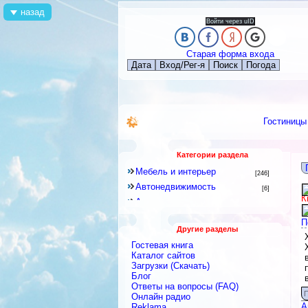
назад
Войти через uID
Старая форма входа
Дата
Вход/Рег-я
Поиск
Погода
Гостиницы
Категории раздела
Мебель и интерьер
[246]
Автонедвижимость
[6]
К
Аренда квартир и комнат
[79]
Новостройки
[6]
П
Другие разделы
Строительное оборудование
[12]
Гостевая книга
Перевозки
[15]
Каталог сайтов
Посуточная аренда
Загрузки (Скачать)
[18]
Блог
Ремонтные и строительные
Ответы на вопросы (FAQ)
материалы
[438]
П
Онлайн радио
Строительные и ремонтные
А
Reklama