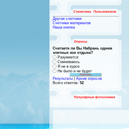
Статистика
Пользователи
Другие счетчики
Счетчики материалов
Наша кнопка
Опросы
Считаете ли Вы Набрань одним
элитных зон отдыха?
Разумеется
Сомневаюсь
Я не в курсе
Не было и не будет
Результаты
|
Архив опросов
Всего ответов:
52
Популярные фотоснимки