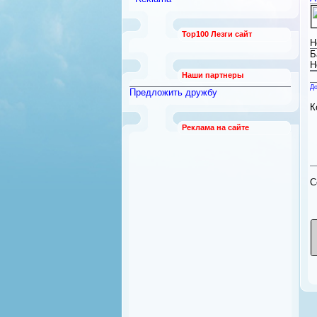
работы
[789]
Безопасность и охрана
[12]
Top100 Лезги сайт
Бытовая техника
[92]
Н
Квартиры из рук в руки
Б
[21]
Н
Наши партнеры
До
Предложить дружбу
К
Реклама на сайте
C