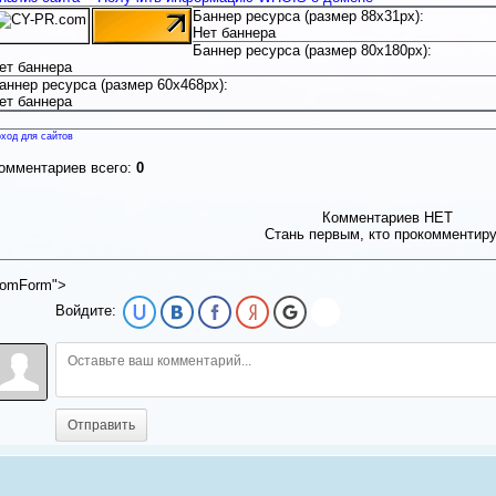
Баннер ресурса (размер 88x31px):
Нет баннера
Баннер ресурса (размер 80x180px):
ет баннера
аннер ресурса (размер 60x468px):
ет баннера
ход для сайтов
омментариев всего:
0
Комментариев НЕТ
Стань первым, кто прокомментир
omForm">
Войдите:
Отправить