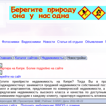
Фотоснимки
Видеоснимки
Новости
Статьи об отдыхе
Объявления
Главная
»
Каталог сайтов
»
Недвижимость
»
Новостройки
вартира на Кипре. Более подробно на сайте
ерейти на сайт
Хотите приобрести недвижимость на Кипре? Тогда Вы в прав
Хаджидемостенус занимается продажей недвижимости собственной пост
вилл и апартаментов, предложения по коммерческой недвижимости, а
предлагаем недвижимость высокого класса и качества по доступн
вниманием подходим к каждому клиенту, гарантируя надежность вложен
ереходов:
83
| Просмотров:
1142
|
Рейтинг:
0.0
/
0/0
| Дата:
2011-08-22
нализ сайта
Получить информацию WHOIS о домене