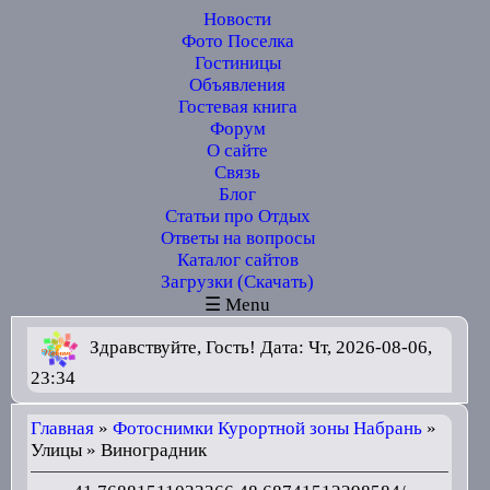
Новости
Фото Поселка
Гостиницы
Объявления
Гостевая книга
Форум
О сайте
Связь
Блог
Статьи про Отдых
Ответы на вопросы
Каталог сайтов
Загрузки (Скачать)
☰ Menu
Здравствуйте, Гость! Дата: Чт, 2026-08-06,
23:34
Главная
»
Фотоснимки Курортной зоны Набрань
»
Улицы » Виноградник