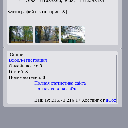
41.76881511033366,48.68741512298584/
Фотографий в категории:
3
|
Опции
Вход
/
Регистрация
Онлайн всего:
3
Гостей:
3
Пользователей:
0
Полная статистика сайта
Полная версия сайта
Ваш IP: 216.73.216.17
Хостинг от
uCoz