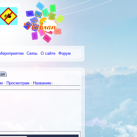
Мероприятии
Связь
О сайте
Форум
кая
ям
·
Просмотрам
·
Названию
purposes only
For development purposes only