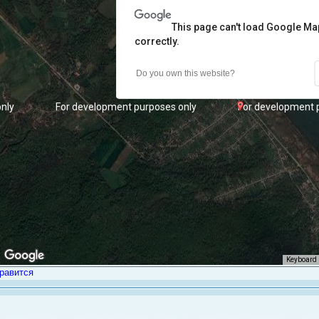
This page can't load Google M
correctly.
Do you own this website?
only
For development purposes only
For development 
Keyboard 
равится
only
For development purposes only
For development 