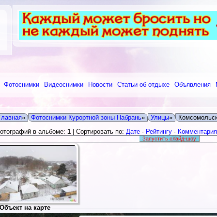
Фотоснимки
Видеоснимки
Новости
Статьи об отдыхе
Объявления
Главная
»
Фотоснимки Курортной зоны Набрань
»
Улицы
»
Комсомольс
отографий в альбоме:
1
| Сортировать по:
Дате
·
Рейтингу
·
Комментари
only
For development purposes only
For development 
Объект на карте