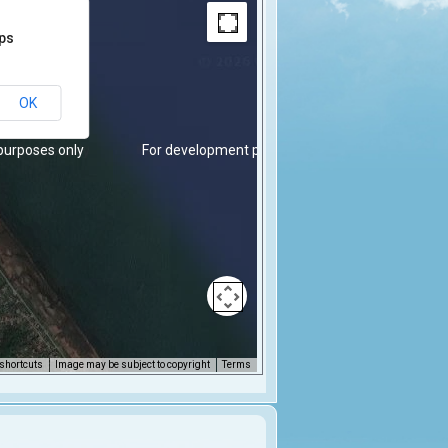
aps
OK
purposes only
For development purposes only
shortcuts
Image may be subject to copyright
Terms
purposes only
For development purposes only