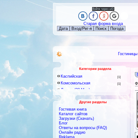
Войти через uID
Старая форма входа
Дата
Вход/Рег-я
Поиск
Погода
Гостиницы
Категории раздела
Каспийская
[1]
Комсомольская
Ф
[1]
Ленина(28 Мая)
[62]
Лесная(Азербайджана)
[18]
Другие разделы
Молодежная(Mirza Veliyeva)
[4]
For development purposes 
Гостевая книга
Набережная (Sahil)
[24]
Каталог сайтов
Виноградник
Загрузки (Скачать)
[3]
Блог
Гызыл Чыхан
[0]
Ответы на вопросы (FAQ)
Далгалы
[0]
Онлайн радио
Reklama