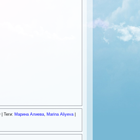
9
| Теги:
Марина Алиева
,
Marina Aliyeva
|