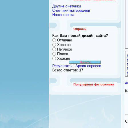
Другие счетчики
Счетчики материалов
Наша кнопка
Опросы
Как Вам новый дизайн сайта?
Отлично
Хорошо
Неплохо
Плохо
Ужасно
Результаты
|
Архив опросов
Всего ответов:
17
До
Популярные фотоснимки
К
C