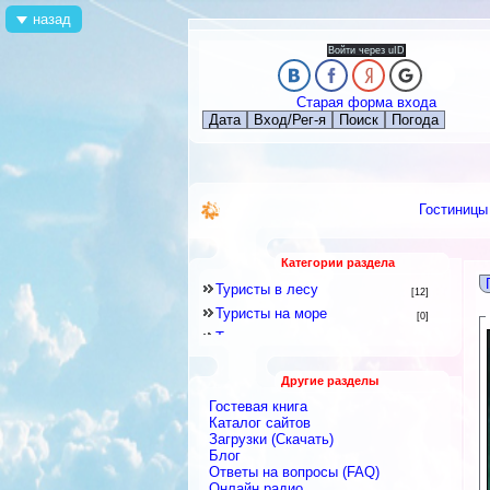
назад
Войти через uID
Старая форма входа
Дата
Вход/Рег-я
Поиск
Погода
Гостиницы
Категории раздела
Туристы в лесу
[12]
Туристы на море
[0]
Туристы на дискотеке
[1]
Другое
[39]
Другие разделы
Звезды в Набране
[185]
Гостевая книга
Каталог сайтов
Загрузки (Скачать)
Блог
Ответы на вопросы (FAQ)
Онлайн радио