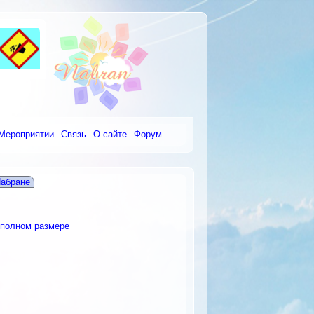
Мероприятии
Связь
О сайте
Форум
Набране
 полном размере