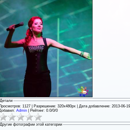
Детали
Просмотров: 1127 | Разрешение: 320x480px | Дата добавление:
2013-06-1
Добавил:
Admin
|
Рейтинг:
0.0
/
0/0
Другие фотографии этой категории