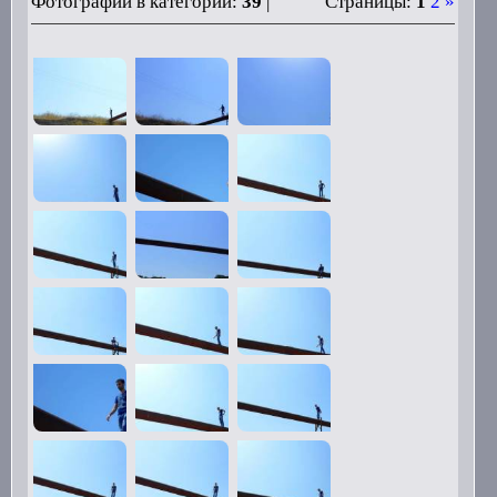
Фотографий в категории:
39
|
Страницы:
1
2
»