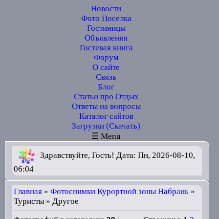
Новости
Фото Поселка
Гостиницы
Объявления
Гостевая книга
Форум
О сайте
Связь
Блог
Статьи про Отдых
Ответы на вопросы
Каталог сайтов
Загрузки (Скачать)
☰ Menu
Здравствуйте, Гость! Дата: Пн, 2026-08-10,
06:04
Главная
»
Фотоснимки Курортной зоны Набрань
»
Туристы » Другое