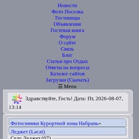
Новости
Фото Поселка
Гостиницы
Объявления
Гостевая книга
Форум
О сайте
Связь
Блог
Статьи про Отдых
Ответы на вопросы
Каталог сайтов
Загрузки (Скачать)
☰ Menu
Здравствуйте, Гость! Дата: Пт, 2026-08-07,
13:14
Фотоснимки Курортной зоны Набрань
»
Леджет (Ləcət)
Село Леджет (07)