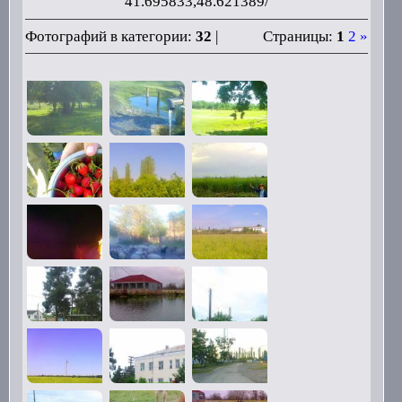
41.695833,48.621389/
Фотографий в категории:
32
|
Страницы:
1
2
»