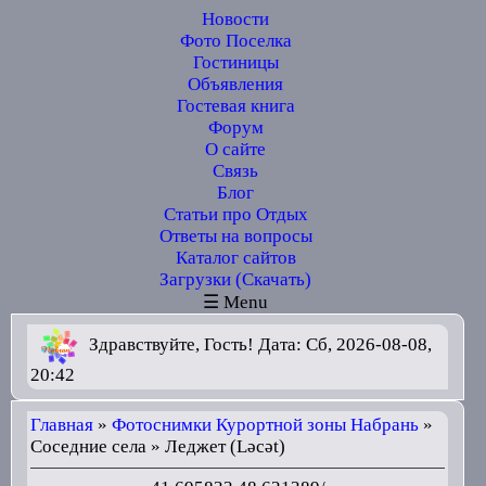
Новости
Фото Поселка
Гостиницы
Объявления
Гостевая книга
Форум
О сайте
Связь
Блог
Статьи про Отдых
Ответы на вопросы
Каталог сайтов
Загрузки (Скачать)
☰ Menu
Здравствуйте, Гость! Дата: Сб, 2026-08-08,
20:42
Главная
»
Фотоснимки Курортной зоны Набрань
»
Соседние села » Леджет (Ləcət)