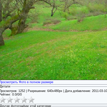
Просмотреть Фото в полном размере
Детали
Просмотров: 1252 | Разрешение: 640x480px | Дата добавление:
2011-03-1
Рейтинг:
0.0
/
0/0
Другие фотографии этой категории