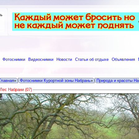
нь
Фотоснимки
Видеоснимки
Новости
Статьи об отдыхе
Объявления
Главная
»
Фотоснимки Курортной зоны Набрань
»
Природа и красоты На
Лес Набрани (07)