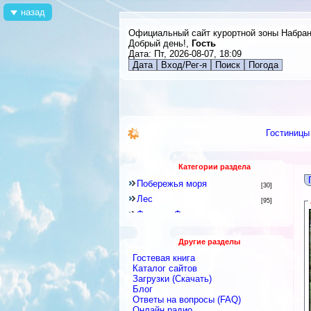
назад
Официальный сайт курортной зоны Набра
Добрый день!,
Гость
Дата: Пт, 2026-08-07, 18:09
Дата
Вход/Рег-я
Поиск
Погода
Гостиницы
Категории раздела
Побережья моря
[30]
Лес
[95]
Флора и Фауна
[21]
Другие разделы
Гостевая книга
Каталог сайтов
Загрузки (Скачать)
Блог
Ответы на вопросы (FAQ)
Онлайн радио