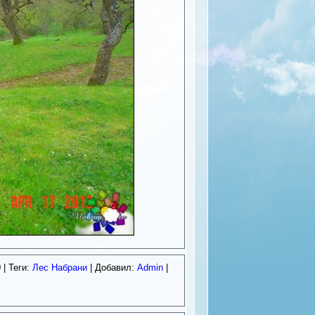
0
| Теги:
Лес Набрани
| Добавил:
Admin
|