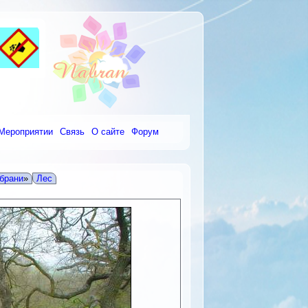
Мероприятии
Связь
О сайте
Форум
брани
»
Лес