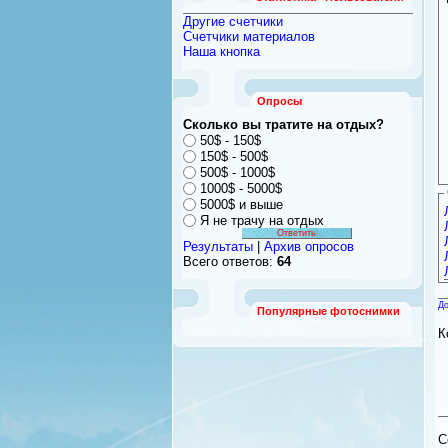
Другие счетчики
Счетчики материалов
Наша кнопка
Опросы
Сколько вы тратите на отдых?
50$ - 150$
150$ - 500$
500$ - 1000$
1000$ - 5000$
5000$ и выше
Я не трачу на отдых
Результаты
|
Архив опросов
Всего ответов:
64
До
Популярные фотоснимки
К
C