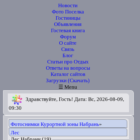
Новости
Фото Поселка
Гостиницы
Объявления
Гостевая книга
Форум
О сайте
Связь
Блог
Статьи про Отдых
Ответы на вопросы
Каталог сайтов
Загрузки (Скачать)
☰ Menu
Здравствуйте, Гость! Дата: Вс, 2026-08-09,
09:30
Фотоснимки Курортной зоны Набрань
»
Лес
Лес Набрани (19)