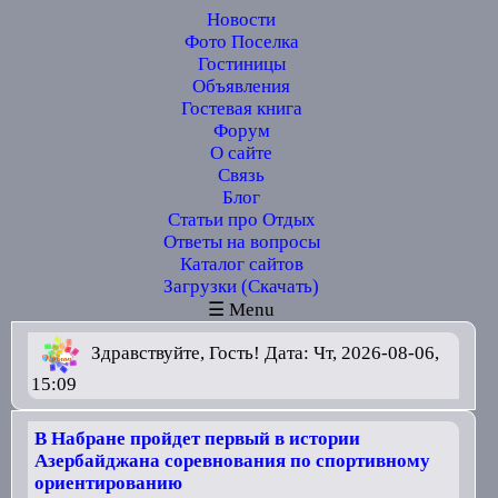
Новости
Фото Поселка
Гостиницы
Объявления
Гостевая книга
Форум
О сайте
Связь
Блог
Статьи про Отдых
Ответы на вопросы
Каталог сайтов
Загрузки (Скачать)
☰ Menu
Здравствуйте, Гость! Дата: Чт, 2026-08-06,
15:09
В Набране пройдет первый в истории
Азербайджана соревнования по спортивному
ориентированию