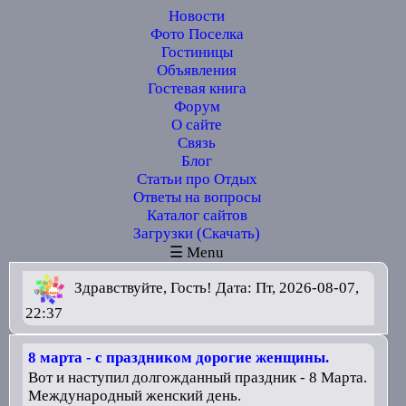
Новости
Фото Поселка
Гостиницы
Объявления
Гостевая книга
Форум
О сайте
Связь
Блог
Статьи про Отдых
Ответы на вопросы
Каталог сайтов
Загрузки (Скачать)
☰ Menu
Здравствуйте, Гость! Дата: Пт, 2026-08-07,
22:37
8 марта - с праздником дорогие женщины.
Вот и наступил долгожданный праздник - 8 Марта.
Международный женский день.