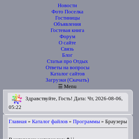
Новости
Фото Поселка
Гостиницы
Объявления
Гостевая книга
Форум
О сайте
Связь
Блог
Статьи про Отдых
Ответы на вопросы
Каталог сайтов
Загрузки (Скачать)
☰ Menu
Здравствуйте, Гость! Дата: Чт, 2026-08-06,
05:22
Главная
»
Каталог файлов
»
Программы
» Браузеры