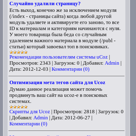
Случайно удалили страницу?
Есть выход, конечно же за исключением модуля
(/index - страницы сайта) когда любой другой
модуль удаляете и активируете его заново, то все
ID
к материалам и категориям начинаются с нуля.
У моего товарища была беда со случайным
удалением важного материала в модуле (/publ -
статьи) который завоевал топ в поисковиках.
Рекомендации пользователям системы uCoz
|
Просмотров:
2343
|
Загрузок:
0
|
Добавил:
Admin
|
Дата:
2012-12-03
|
Комментарии (0)
Оптимизация мета тегов сайта для Ucoz
Думаю данное реализация может помочь
продвинуть ваш сайт на ucoz-е в поисковых
системах.
Скрипты для Ucoz
|
Просмотров:
2818
|
Загрузок:
0
|
Добавил:
Admin
|
Дата:
2012-06-27
|
Комментарии (0)