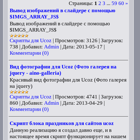
Страницы:
1
2
3
...
59
60
»
Вывод изображений в слайдере с помощью
$IMGS_ARRAY_JS$
Вывод изображений в слайдере с помощью
$IMGS_ARRAY_JS$
Скрипты для Ucoz
|
Просмотров:
3126
|
Загрузок:
738
|
Добавил:
Admin
|
Дата:
2013-05-17
|
Комментарии (0)
Вид фотографии для Ucoz (Фото галерея на
jquery - aino-galleria)
Красивый вид фотографии для Ucoz (Фото галерея
на jquery)
Скрипты для Ucoz
|
Просмотров:
4741
|
Загрузок:
860
|
Добавил:
Admin
|
Дата:
2013-04-29
|
Комментарии (0)
Скрипт блока праздников для сайтов ucoz
Данную реализацию я создал давно еще, и в
настоящее время скрипт функционирует на нашем