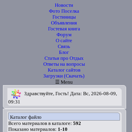
Новости
Фото Поселка
Гостиницы
Объявления
Гостевая книга
Форум
О сайте
Связь
Блог
Статьи про Отдых
Ответы на вопросы
Каталог сайтов
Загрузки (Скачать)
☰ Menu
Здравствуйте, Гость! Дата: Вс, 2026-08-09,
09:31
Каталог файло
Всего материалов в каталоге:
592
Показано материалов:
1-10