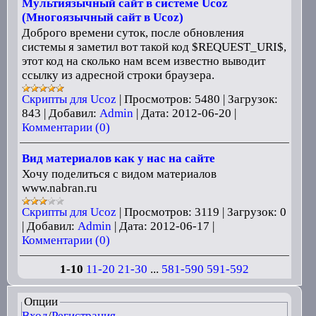
Мультиязычный сайт в системе Ucoz
(Многоязычный сайт в Ucoz)
Доброго времени суток, после обновления
системы я заметил вот такой код $REQUEST_URI$,
этот код на сколько нам всем известно выводит
ссылку из адресной строки браузера.
Скрипты для Ucoz
|
Просмотров:
5480
|
Загрузок:
843
|
Добавил:
Admin
|
Дата:
2012-06-20
|
Комментарии (0)
Вид материалов как у нас на сайте
Хочу поделиться с видом материалов
www.nabran.ru
Скрипты для Ucoz
|
Просмотров:
3119
|
Загрузок:
0
|
Добавил:
Admin
|
Дата:
2012-06-17
|
Комментарии (0)
1-10
11-20
21-30
...
581-590
591-592
Опции
Вход
/
Регистрация