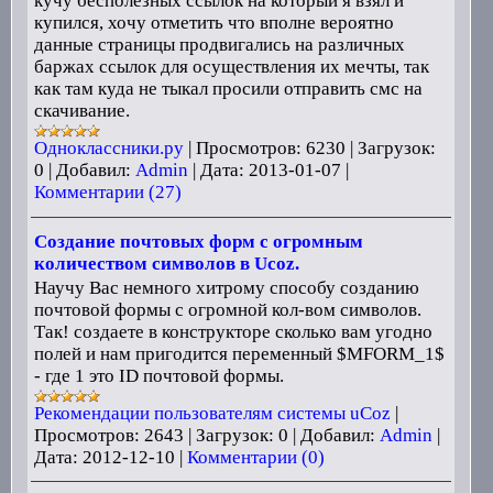
кучу бесполезных ссылок на который я взял и
купился, хочу отметить что вполне вероятно
данные страницы продвигались на различных
баржах ссылок для осуществления их мечты, так
как там куда не тыкал просили отправить смс на
скачивание.
Одноклассники.ру
|
Просмотров:
6230
|
Загрузок:
0
|
Добавил:
Admin
|
Дата:
2013-01-07
|
Комментарии (27)
Создание почтовых форм с огромным
количеством символов в Ucoz.
Научу Вас немного хитрому способу созданию
почтовой формы с огромной кол-вом символов.
Так! создаете в конструкторе сколько вам угодно
полей и нам пригодится переменный $MFORM_1$
- где 1 это ID почтовой формы.
Рекомендации пользователям системы uCoz
|
Просмотров:
2643
|
Загрузок:
0
|
Добавил:
Admin
|
Дата:
2012-12-10
|
Комментарии (0)