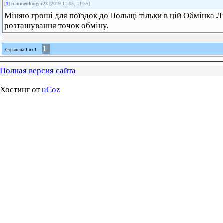
[
1
]
naumenkoigor23
[2019-11-05, 11:55]
Міняю гроші для поїздок до Польщі тільки в цій Обмінка Ль
розташування точок обміну.
1
Страница
1
из
1
Полная версия сайта
Хостинг от
uCoz