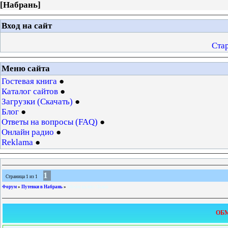
[
Набрань
]
Вход на сайт
Ста
Меню сайта
Гостевая книга
Каталог сайтов
Загрузки (Скачать)
Блог
Ответы на вопросы (FAQ)
Онлайн радио
Reklama
1
Страница
1
из
1
Форум
»
Путевки в Набрань
»
Обмін валют Львів
ОБМ