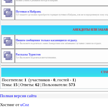
Можно узнать о реальной погоде в Набране.
Путевки в Набрань
Тут пишите где можно приобрести горящие путевки в Набрань, или же в определенную зону от
АНЕКДОТЫ ИЛИ ЗАБАВ
Пишем сообщения только касающиеся отдыху.
Тут Вы можете поделиться с нами Анекдотами или забавными случаями с вами на отдыхе.
Рассказы Туристов
Тут Вы можете поделиться впечатлениями.
СТА
Посетители:
1
(участников -
0
, гостей -
1
)
Темы:
15
| Ответы:
62
| Пользователи:
573
Полная версия сайта
Хостинг от
uCoz