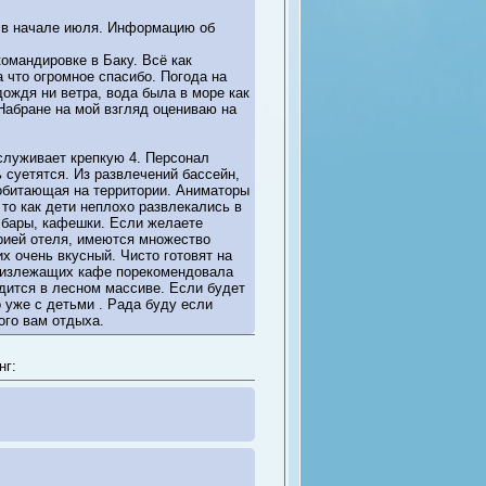
 в начале июля. Информацию об
командировке в Баку. Всё как
а что огромное спасибо. Погода на
ождя ни ветра, вода была в море как
Набране на мой взгляд оцениваю на
аслуживает крепкую 4. Персонал
 суетятся. Из развлечений бассейн,
обитающая на территории. Аниматоры
то как дети неплохо развлекались в
 бары, кафешки. Если желаете
орией отеля, имеются множество
х очень вкусный. Чисто готовят на
близлежащих кафе порекомендовала
одится в лесном массиве. Если будет
 уже с детьми . Рада буду если
ого вам отдыха.
нг: