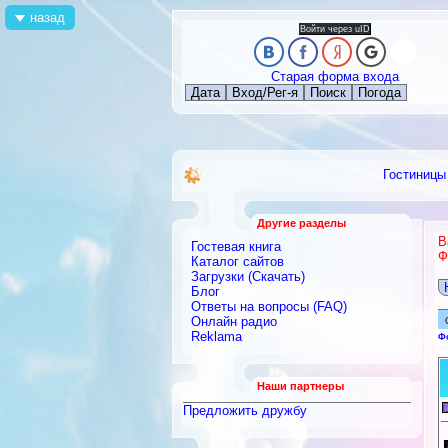
назад
Войти через uID
Старая форма входа
Дата
Вход/Рег-я
Поиск
Погода
Гостиницы
Другие разделы
В
Гостевая книга
Ф
Каталог сайтов
Загрузки (Скачать)
Блог
Ответы на вопросы (FAQ)
Онлайн радио
Reklama
Ф
т
Наши партнеры
Предложить дружбу