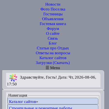
Новости
Фото Поселка
Гостиницы
Объявления
Гостевая книга
Форум
О сайте
Связь
Блог
Статьи про Отдых
Ответы на вопросы
Каталог сайтов
Загрузки (Скачать)
☰ Menu
Здравствуйте, Гость! Дата: Чт, 2026-08-06,
17:50
Навигация
Каталог сайтов
»
Строительные и ремонтные работы