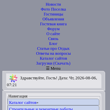
Новости
Фото Поселка
Гостиницы
Объявления
Гостевая книга
Форум
О сайте
Связь
Блог
Статьи про Отдых
Ответы на вопросы
Каталог сайтов
Загрузки (Скачать)
☰ Menu
Здравствуйте, Гость! Дата: Чт, 2026-08-06,
07:21
Навигация
Каталог сайтов
»
Строительные и ремонтные работы