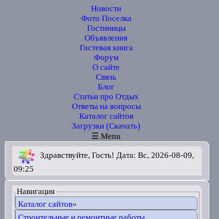
Новости
Фото Поселка
Гостиницы
Объявления
Гостевая книга
Форум
О сайте
Связь
Блог
Статьи про Отдых
Ответы на вопросы
Каталог сайтов
Загрузки (Скачать)
☰ Menu
Здравствуйте, Гость! Дата: Вс, 2026-08-09,
09:25
Навигация
Каталог сайтов
»
Строительные и ремонтные работы