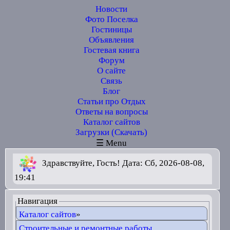
Новости
Фото Поселка
Гостиницы
Объявления
Гостевая книга
Форум
О сайте
Связь
Блог
Статьи про Отдых
Ответы на вопросы
Каталог сайтов
Загрузки (Скачать)
☰ Menu
Здравствуйте, Гость! Дата: Сб, 2026-08-08,
19:41
Навигация
Каталог сайтов
»
Строительные и ремонтные работы