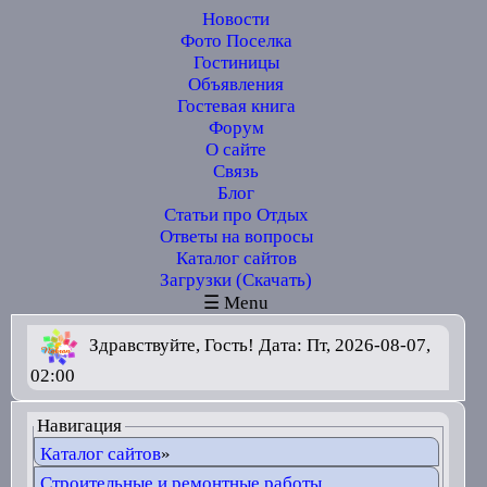
Новости
Фото Поселка
Гостиницы
Объявления
Гостевая книга
Форум
О сайте
Связь
Блог
Статьи про Отдых
Ответы на вопросы
Каталог сайтов
Загрузки (Скачать)
☰ Menu
Здравствуйте, Гость! Дата: Пт, 2026-08-07,
02:00
Навигация
Каталог сайтов
»
Строительные и ремонтные работы