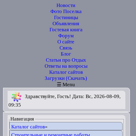
Новости
Фото Поселка
Гостиницы
Объявления
Гостевая книга
Форум
О сайте
Связь
Блог
Статьи про Отдых
Ответы на вопросы
Каталог сайтов
Загрузки (Скачать)
☰ Menu
Здравствуйте, Гость! Дата: Вс, 2026-08-09,
09:35
Навигация
Каталог сайтов
»
Строительные и ремонтные работы