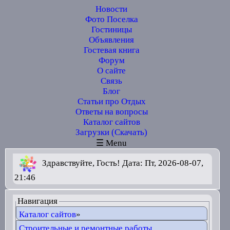
Новости
Фото Поселка
Гостиницы
Объявления
Гостевая книга
Форум
О сайте
Связь
Блог
Статьи про Отдых
Ответы на вопросы
Каталог сайтов
Загрузки (Скачать)
☰ Menu
Здравствуйте, Гость! Дата: Пт, 2026-08-07,
21:46
Навигация
Каталог сайтов
»
Строительные и ремонтные работы