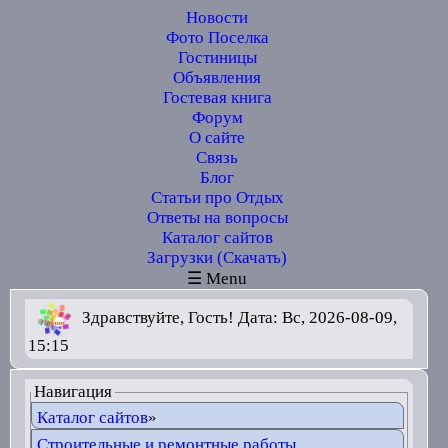
Новости
Фото Поселка
Гостиницы
Объявления
Гостевая книга
Форум
О сайте
Связь
Блог
Статьи про Отдых
Ответы на вопросы
Каталог сайтов
Загрузки (Скачать)
☰ Menu
Здравствуйте, Гость! Дата: Вс, 2026-08-09,
15:15
Навигация
Каталог сайтов
»
Строительные и ремонтные работы