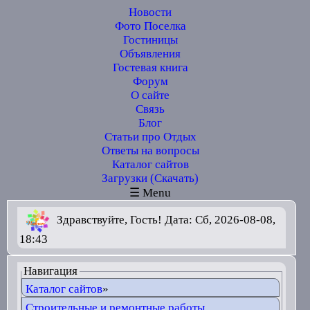
Новости
Фото Поселка
Гостиницы
Объявления
Гостевая книга
Форум
О сайте
Связь
Блог
Статьи про Отдых
Ответы на вопросы
Каталог сайтов
Загрузки (Скачать)
☰ Menu
Здравствуйте, Гость! Дата: Сб, 2026-08-08,
18:43
Навигация
Каталог сайтов
»
Строительные и ремонтные работы