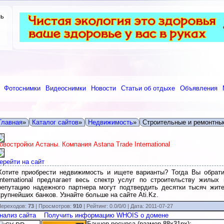
нь
Фотоснимки
Видеоснимки
Новости
Статьи об отдыхе
Объявления
Главная
»
Каталог сайтов
»
Недвижимость
»
Строительные и ремонтны
овостройки Астаны. Компания Astana Trade International
ерейти на сайт
Хотите приобрести недвижимость и ищете варианты? Тогда Вы обрати
International предлагает весь спектр услуг по строительству жил
репутацию надежного партнера могут подтвердить десятки тысяч жите
крупнейших банков. Узнайте больше на сайте Ati.Kz.
ереходов:
73
| Просмотров:
910
|
Рейтинг:
0.0
/
0/0
| Дата:
2011-07-27
нализ сайта
Получить информацию WHOIS о домене
Баннер ресурса (размер 88x31px):