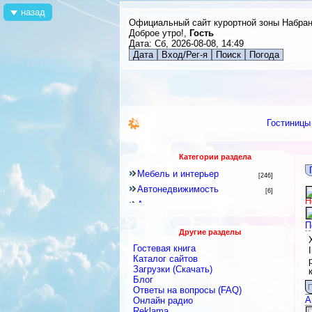
назад
Официальный сайт курортной зоны Набра
Доброе утро!,
Гость
Дата: Сб, 2026-08-08, 14:49
Дата
Вход/Рег-я
Поиск
Погода
Гостиницы
Категории раздела
Мебель и интерьер
[246]
Автонедвижимость
[6]
Н
Аренда квартир и комнат
[79]
Новостройки
[6]
П
Другие разделы
Строительное оборудование
[12]
Гостевая книга
Перевозки
[15]
Каталог сайтов
Посуточная аренда
Загрузки (Скачать)
[18]
Блог
Ремонтные и строительные
П
Ответы на вопросы (FAQ)
материалы
[438]
А
Онлайн радио
Строительные и ремонтные
Reklama