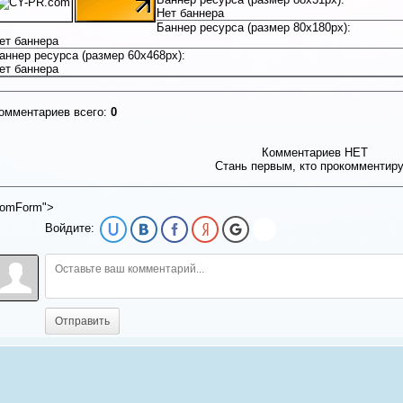
Нет баннера
Баннер ресурса (размер 80x180px):
ет баннера
аннер ресурса (размер 60x468px):
ет баннера
омментариев всего:
0
Комментариев НЕТ
Стань первым, кто прокомментир
omForm">
Войдите:
Отправить