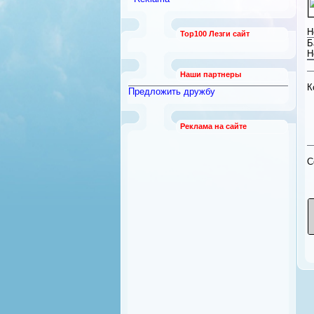
работы
[789]
Безопасность и охрана
[12]
Н
Top100 Лезги сайт
Бытовая техника
[92]
Б
Квартиры из рук в руки
Н
[21]
Наши партнеры
К
Предложить дружбу
Реклама на сайте
C