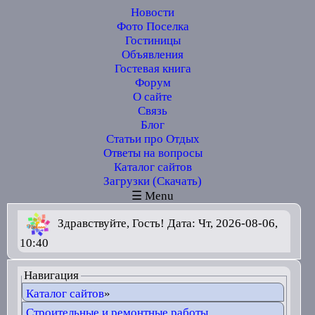
Новости
Фото Поселка
Гостиницы
Объявления
Гостевая книга
Форум
О сайте
Связь
Блог
Статьи про Отдых
Ответы на вопросы
Каталог сайтов
Загрузки (Скачать)
☰ Menu
Здравствуйте, Гость! Дата: Чт, 2026-08-06,
10:40
Навигация
Каталог сайтов
»
Строительные и ремонтные работы