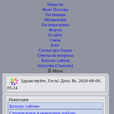
Новости
Фото Поселка
Гостиницы
Объявления
Гостевая книга
Форум
О сайте
Связь
Блог
Статьи про Отдых
Ответы на вопросы
Каталог сайтов
Загрузки (Скачать)
☰ Menu
Здравствуйте, Гость! Дата: Вс, 2026-08-09,
05:24
Навигация
Каталог сайтов
»
Строительные и ремонтные работы