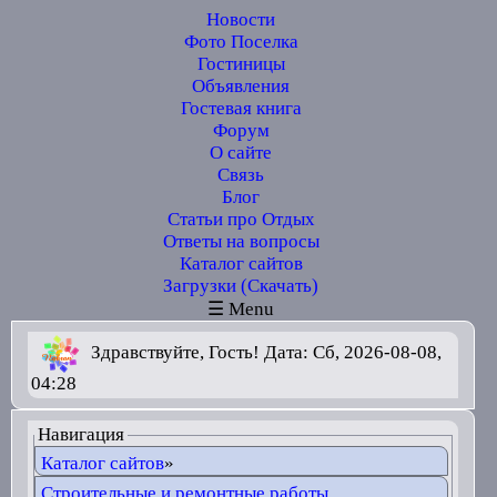
Новости
Фото Поселка
Гостиницы
Объявления
Гостевая книга
Форум
О сайте
Связь
Блог
Статьи про Отдых
Ответы на вопросы
Каталог сайтов
Загрузки (Скачать)
☰ Menu
Здравствуйте, Гость! Дата: Сб, 2026-08-08,
04:28
Навигация
Каталог сайтов
»
Строительные и ремонтные работы