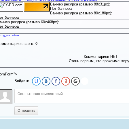
Баннер ресурса (размер 88x31px):
Нет баннера
Баннер ресурса (размер 80x180px):
ет баннера
аннер ресурса (размер 60x468px):
ет баннера
ход для сайтов
омментариев всего:
0
Комментариев НЕТ
Стань первым, кто прокомментир
omForm">
Войдите:
Отправить