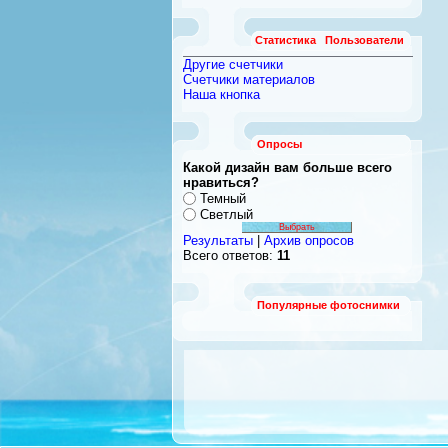
Статистика
Пользователи
Другие счетчики
Счетчики материалов
Наша кнопка
Опросы
Какой дизайн вам больше всего
нравиться?
Темный
Светлый
Результаты
|
Архив опросов
Всего ответов:
11
Популярные фотоснимки