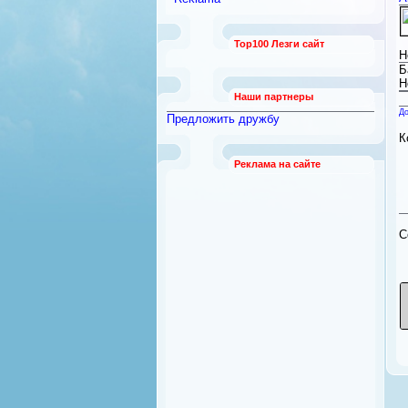
работы
[789]
Безопасность и охрана
[12]
Top100 Лезги сайт
Бытовая техника
[92]
Н
Квартиры из рук в руки
Б
[21]
Н
Наши партнеры
До
Предложить дружбу
К
Реклама на сайте
C