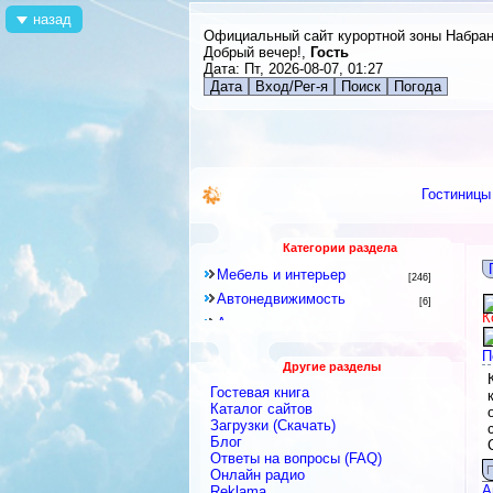
назад
Официальный сайт курортной зоны Набра
Добрый вечер!,
Гость
Дата: Пт, 2026-08-07, 01:27
Дата
Вход/Рег-я
Поиск
Погода
Гостиницы
Категории раздела
Мебель и интерьер
[246]
Автонедвижимость
[6]
К
Аренда квартир и комнат
[79]
Новостройки
[6]
П
Другие разделы
Строительное оборудование
[12]
Гостевая книга
Перевозки
[15]
Каталог сайтов
Посуточная аренда
Загрузки (Скачать)
[18]
Блог
Ремонтные и строительные
Ответы на вопросы (FAQ)
материалы
[438]
П
Онлайн радио
Строительные и ремонтные
А
Reklama