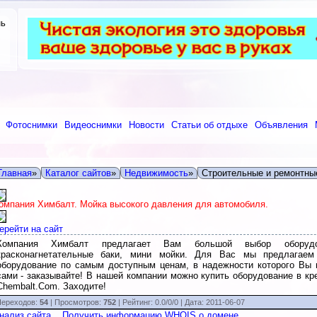
нь
Фотоснимки
Видеоснимки
Новости
Статьи об отдыхе
Объявления
Главная
»
Каталог сайтов
»
Недвижимость
»
Строительные и ремонтны
омпания Химбалт. Мойка высокого давления для автомобиля.
ерейти на сайт
Компания Химбалт предлагает Вам большой выбор оборудов
красконагнетательные баки, мини мойки. Для Вас мы предлагае
оборудование по самым доступным ценам, в надежности которого Вы 
сами - заказывайте! В нашей компании можно купить оборудование в кре
Chembalt.Com. Заходите!
ереходов:
54
| Просмотров:
752
|
Рейтинг:
0.0
/
0/0
| Дата:
2011-06-07
нализ сайта
Получить информацию WHOIS о домене