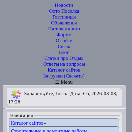
Новости
Фото Поселка
Гостиницы
Объявления
Гостевая книга
Форум
О сайте
Связь
Блог
Статьи про Отдых
Ответы на вопросы
Каталог сайтов
Загрузки (Скачать)
☰ Menu
Здравствуйте, Гость! Дата: Сб, 2026-08-08,
17:26
Навигация
Каталог сайтов
»
Строительные и ремонтные работы