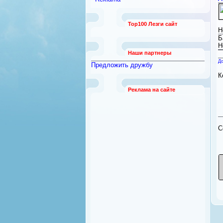
работы
[789]
Безопасность и охрана
[12]
Top100 Лезги сайт
Бытовая техника
[92]
Н
Квартиры из рук в руки
Б
[21]
Н
Наши партнеры
До
Предложить дружбу
К
Реклама на сайте
C