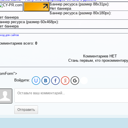
Баннер ресурса (размер 88x31px):
Нет баннера
Баннер ресурса (размер 80x180px):
ет баннера
аннер ресурса (размер 60x468px):
ет баннера
ход для сайтов
омментариев всего:
0
Комментариев НЕТ
Стань первым, кто прокомментир
omForm">
Войдите:
Отправить