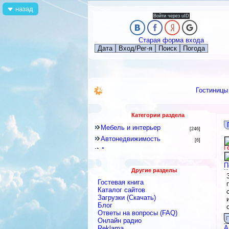
назад
Войти через uID
Старая форма входа
Дата
Вход/Рег-я
Поиск
Погода
Гостиницы
Категории раздела
Мебель и интерьер
[246]
Автонедвижимость
[6]
Г
Аренда квартир и комнат
[79]
Новостройки
[6]
П
Другие разделы
Строительное оборудование
[12]
Гостевая книга
Перевозки
[15]
Каталог сайтов
Посуточная аренда
Загрузки (Скачать)
[18]
Блог
Ремонтные и строительные
Ответы на вопросы (FAQ)
материалы
[438]
П
Онлайн радио
Строительные и ремонтные
А
Reklama