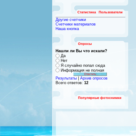
Статистика
Пользователи
Другие счетчики
Счетчики материалов
Наша кнопка
Опросы
Нашли ли Вы что искали?
Да
Нет
Я случайно попал сюда
Информация не полная
Результаты
|
Архив опросов
Всего ответов:
12
Популярные фотоснимки