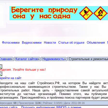
Фотоснимки
Видеоснимки
Новости
Статьи об отдыхе
Объявления
Главная
»
Каталог сайтов
»
Недвижимость
»
Строительные и ремонтны
еодезия. Узнайте больше у нас!
ерейти на сайт
Заходите на наш сайт Стройпоиск.РФ, на котором Вы найдете акт
профессионально занимающихся строительством. Также у нас Вы 
строительных работ. Наша цель - предоставление самой актуальн
институтов до частных организаций. Помимо этого, мы публикуе
организациях. Присоединяйтесь и проблема поиска партнеров будет реше
ереходов:
68
| Просмотров:
1136
|
Рейтинг:
0.0
/
0/0
| Дата:
2011-08-16
нализ сайта
Получить информацию WHOIS о домене