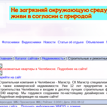
Фотоснимки
Видеоснимки
Новости
Статьи об отдыхе
Объявления
Главная
»
Каталог сайтов
»
Недвижимость
»
Строительные и ремонтны
вухкомнатные квартиры в Челябинске. Подробнее на сайте!
ерейти на сайт
Строительная компания в Челябинске - Магистр. СК Магистр специализи
а также коммерческой недвижимости. Уже 12 лет предприятие з
строительства Челябинска и входим в десятку лучших строительных ф
2240 квартир. Мы гордимся созданием по-настоящему дизайнерских 
Подробная информация на нашем сайте!
ереходов:
105
| Просмотров:
801
|
Рейтинг:
0.0
/
0/0
| Дата:
2011-08-12
нализ сайта
Получить информацию WHOIS о домене