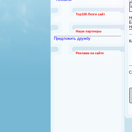
работы
[789]
Безопасность и охрана
[12]
Top100 Лезги сайт
Бытовая техника
[92]
Н
Квартиры из рук в руки
Б
[21]
Н
Наши партнеры
Предложить дружбу
К
Реклама на сайте
C