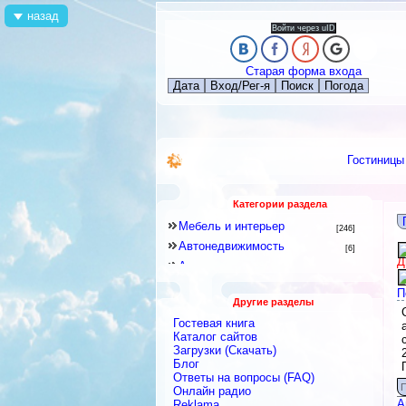
назад
Войти через uID
Старая форма входа
Дата
Вход/Рег-я
Поиск
Погода
Гостиницы
Категории раздела
Мебель и интерьер
[246]
Автонедвижимость
[6]
Д
Аренда квартир и комнат
[79]
Новостройки
[6]
П
Другие разделы
Строительное оборудование
[12]
Гостевая книга
Перевозки
[15]
Каталог сайтов
Посуточная аренда
Загрузки (Скачать)
[18]
Блог
Ремонтные и строительные
Ответы на вопросы (FAQ)
материалы
[438]
П
Онлайн радио
Строительные и ремонтные
А
Reklama