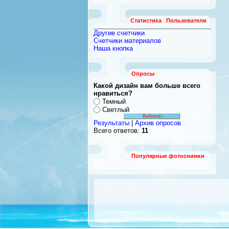
Статистика
Пользователи
Другие счетчики
Счетчики материалов
Наша кнопка
Опросы
Какой дизайн вам больше всего
нравиться?
Темный
Светлый
Результаты
|
Архив опросов
Всего ответов:
11
Популярные фотоснимки