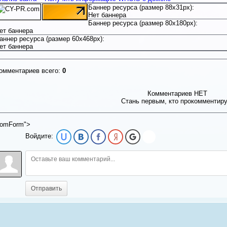
Баннер ресурса (размер 88x31px):
Нет баннера
Баннер ресурса (размер 80x180px):
ет баннера
аннер ресурса (размер 60x468px):
ет баннера
омментариев всего:
0
Комментариев НЕТ
Стань первым, кто прокомментир
omForm">
Войдите:
Отправить